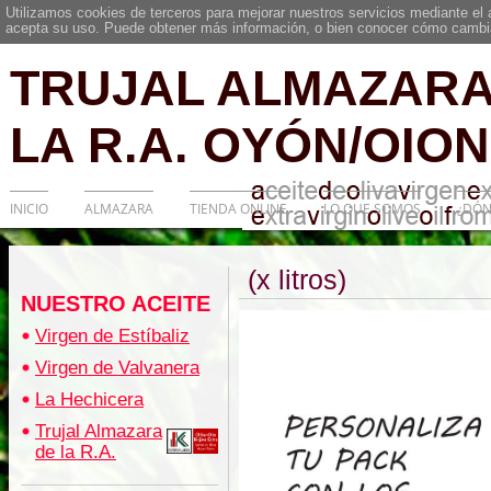
Utilizamos cookies de terceros para mejorar nuestros servicios mediante el
acepta su uso. Puede obtener más información, o bien conocer cómo cambia
TRUJAL ALMAZARA
LA R.A. OYÓN/OION
INICIO
ALMAZARA
TIENDA ONLINE
LO QUE SOMOS
¿DÓN
(x litros)
NUESTRO ACEITE
Virgen de Estíbaliz
Virgen de Valvanera
La Hechicera
Trujal Almazara
de la R.A.