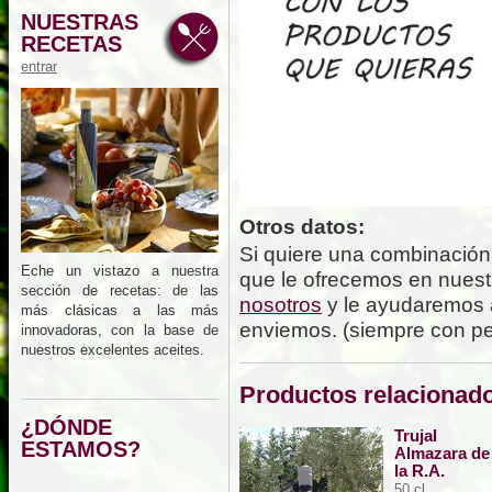
NUESTRAS
RECETAS
entrar
Otros datos:
Si quiere una combinación 
Eche un vistazo a nuestra
que le ofrecemos en nuest
sección de recetas: de las
nosotros
y le ayudaremos a
más clásicas a las más
enviemos. (siempre con pe
innovadoras, con la base de
nuestros excelentes aceites.
Productos relacionad
¿DÓNDE
Trujal
ESTAMOS?
Almazara de
la R.A.
50 cl