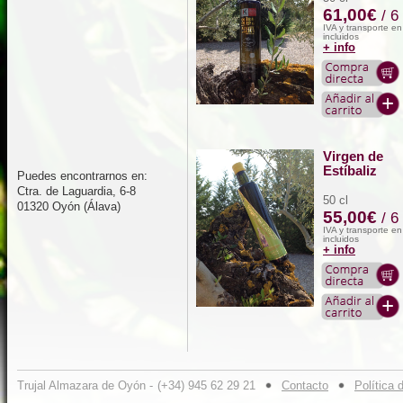
61,00€
/ 6
IVA y transporte e
incluidos
+ info
Virgen de
Estíbaliz
Puedes encontrarnos en:
Ctra. de Laguardia, 6-8
50 cl
01320 Oyón (Álava)
55,00€
/ 6
IVA y transporte e
incluidos
+ info
Trujal Almazara de Oyón -
(+34) 945 62 29 21
Contacto
Política 