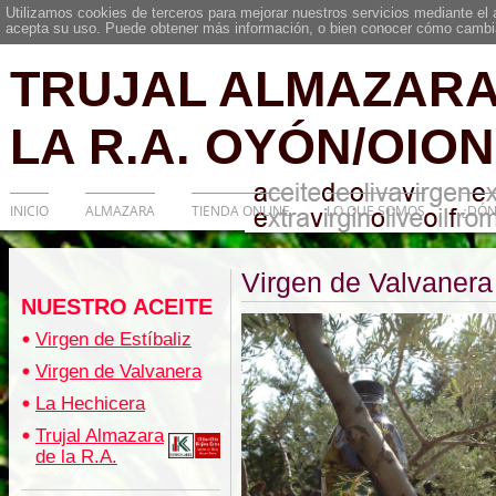
Utilizamos cookies de terceros para mejorar nuestros servicios mediante el
acepta su uso. Puede obtener más información, o bien conocer cómo cambia
TRUJAL ALMAZARA
LA R.A. OYÓN/OION
INICIO
ALMAZARA
TIENDA ONLINE
LO QUE SOMOS
¿DÓN
Virgen de Valvanera
NUESTRO ACEITE
Virgen de Estíbaliz
Virgen de Valvanera
La Hechicera
Trujal Almazara
de la R.A.