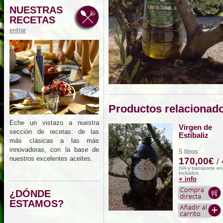
NUESTRAS
RECETAS
entrar
Productos relacionad
Eche un vistazo a nuestra
Virgen de
sección de recetas: de las
Estíbaliz
más clásicas a las más
innovadoras, con la base de
5 litros
nuestros excelentes aceites.
170,00€
/
IVA y transporte e
incluidos
+ info
¿DÓNDE
ESTAMOS?