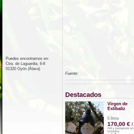
Puedes encontrarnos en:
Ctra. de Laguardia, 6-8
01320 Oyón (Álava)
Fuente:
Destacados
Virgen de
Estíbaliz
5 litros
170,00 €
/
IVA y transporte e
incluidos