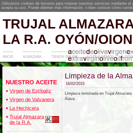
Utilizamos cookies de terceros para mejorar nuestros servicios mediante el
acepta su uso. Puede obtener más información, o bien conocer cómo cambia
TRUJAL ALMAZARA
LA R.A. OYÓN/OION
INICIO
ALMAZARA
TIENDA ONLINE
LO QUE SOMOS
¿DÓN
Limpieza de la Alma
NUESTRO ACEITE
16/02/2015
Virgen de Estíbaliz
Limpieza terminada en Trujal Almazara
Álava.
Virgen de Valvanera
La Hechicera
Trujal Almazara
de la R.A.