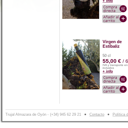
+ info
Virgen de
Estíbaliz
50 cl
55,00 €
/ 
IVA y transporte e
incluidos
+ info
Trujal Almazara de Oyón -
(+34) 945 62 29 21
Contacto
Política 