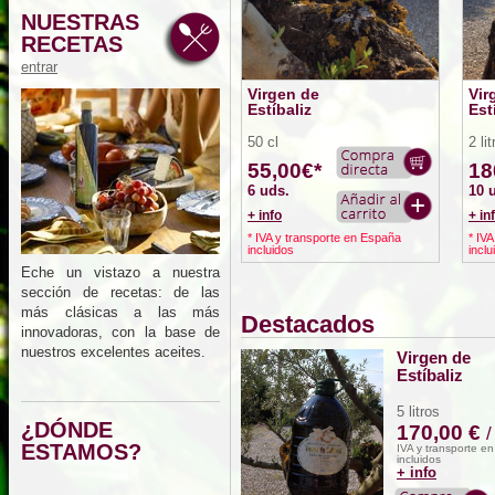
NUESTRAS
RECETAS
entrar
Virgen de
Vir
Estíbaliz
Est
50 cl
2 li
55,00€*
18
6 uds.
10 
+ info
+ in
* IVA y transporte en España
* IV
incluidos
inclu
Eche un vistazo a nuestra
sección de recetas: de las
más clásicas a las más
Destacados
innovadoras, con la base de
nuestros excelentes aceites.
Virgen de
Estíbaliz
5 litros
¿DÓNDE
170,00 €
/
ESTAMOS?
IVA y transporte e
incluidos
+ info