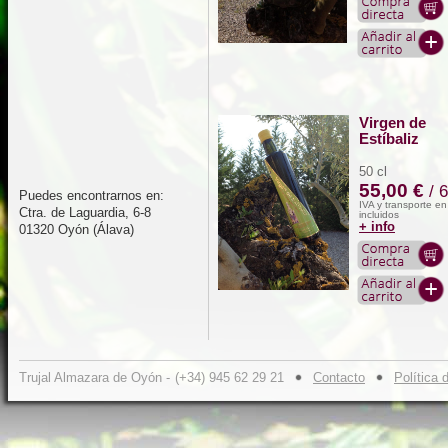
Virgen de
Estíbaliz
50 cl
55,00 €
/ 
Puedes encontrarnos en:
IVA y transporte e
Ctra. de Laguardia, 6-8
incluidos
+ info
01320 Oyón (Álava)
Trujal Almazara de Oyón -
(+34) 945 62 29 21
Contacto
Política 