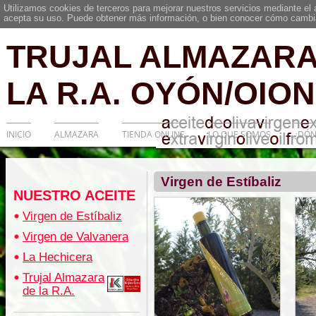
Utilizamos cookies de terceros para mejorar nuestros servicios mediante el
acepta su uso. Puede obtener más información, o bien conocer cómo cambia
TRUJAL ALMAZARA
LA R.A. OYÓN/OION
INICIO
ALMAZARA
TIENDA ONLINE
LO QUE SOMOS
¿DÓN
Virgen de Estíbaliz
NUESTRO ACEITE
Virgen de Estíbaliz
Virgen de Valvanera
La Hechicera
Trujal Almazara
de la R.A.