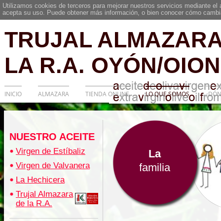
Utilizamos cookies de terceros para mejorar nuestros servicios mediante el
acepta su uso. Puede obtener más información, o bien conocer cómo cambia
TRUJAL ALMAZARA
LA R.A. OYÓN/OION
INICIO
ALMAZARA
TIENDA ONLINE
LO QUE SOMOS
¿DÓN
NUESTRO ACEITE
Virgen de Estíbaliz
La
Virgen de Valvanera
familia
La Hechicera
Trujal Almazara
de la R.A.