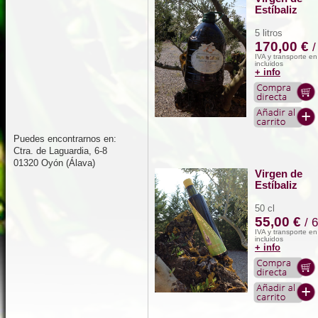
Estíbaliz
5 litros
170,00 €
/
IVA y transporte e
incluidos
+ info
Puedes encontrarnos en:
Ctra. de Laguardia, 6-8
01320 Oyón (Álava)
Virgen de
Estíbaliz
50 cl
55,00 €
/ 
IVA y transporte e
incluidos
+ info